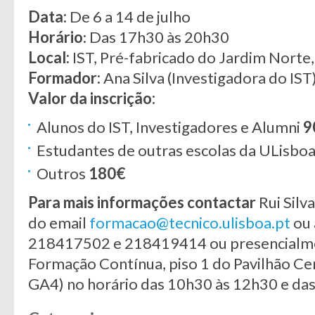
Data:
De 6 a 14 de julho
Horário
: Das 17h30 às 20h30
Local:
IST, Pré-fabricado do Jardim Norte, 
Formador:
Ana Silva (Investigadora do IST
Valor da inscrição:
Alunos do IST, Investigadores e Alumni
9
Estudantes de outras escolas da ULisbo
Outros
180€
Para mais informações contactar
Rui Silv
do email
formacao@tecnico.ulisboa.pt
ou 
218417502 e 218419414 ou presencialme
Formação Contínua, piso 1 do Pavilhão Cen
GA4) no horário das 10h30 às 12h30 e da