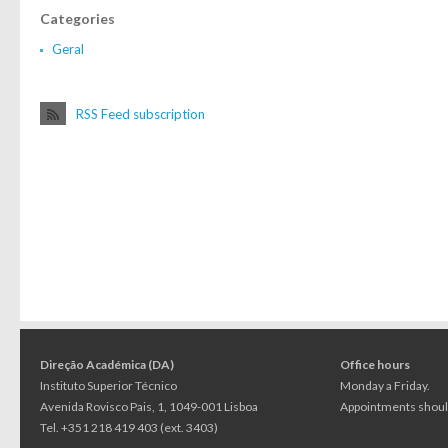
Categories
Geral
RSS Feed subscription
Direção Académica (DA)
Office hours
Instituto Superior Técnico
Monday a Friday.
Avenida Rovisco Pais, 1, 1049-001 Lisboa
Appointments should
Tel. +351 218 419 403 (ext. 3403)