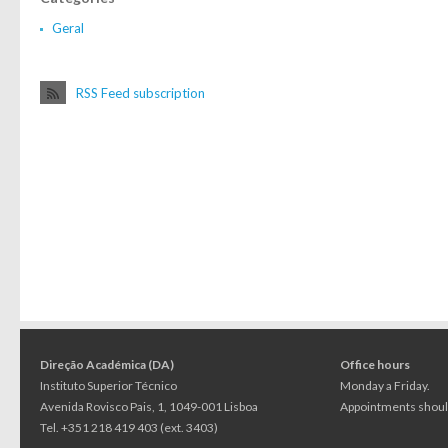
Geral
RSS Feed subscription
Direção Académica (DA)
Office hours
Instituto Superior Técnico
Monday a Friday.
Avenida Rovisco Pais, 1, 1049-001 Lisboa
Appointments should
Tel. +351 218 419 403 (ext. 3403)